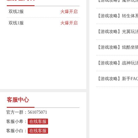
【游戏攻略】魔界玩
双线2服
火爆开启
【游戏攻略】转生体
双线1服
火爆开启
【游戏攻略】光翼玩
【游戏攻略】炫酷坐
【游戏攻略】战神玩
【游戏攻略】新手FA
客服中心
官方一群：561075071
客服小希：
在线客服
客服小白：
在线客服